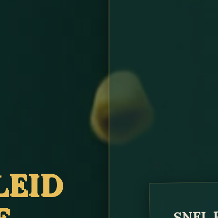
LEID
SNEL 