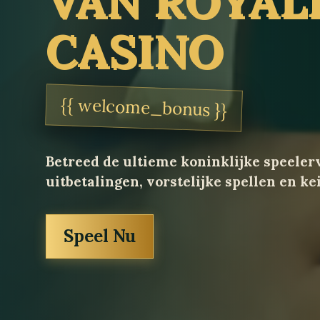
VAN ROYAL
CASINO
{{ welcome_bonus }}
Betreed de ultieme koninklijke speeler
uitbetalingen, vorstelijke spellen en k
Speel Nu