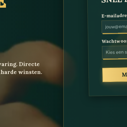
E
E-mailadre
Wachtwoo
varing. Directe
eiharde winsten.
M